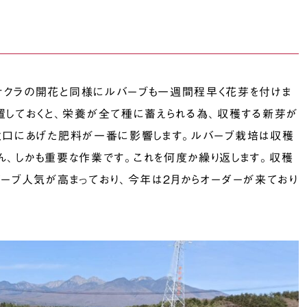
サクラの開花と同様にルバーブも一週間程早く花芽を付けま
置しておくと
、
栄養が全て種に蓄えられる為
、
収穫する新芽が
秋口にあげた肥料が一番に影響します
。
ルバーブ栽培は収穫
ん
、
しかも重要な作業です
。
これを何度か繰り返します
。
収穫
ーブ人気が高まっており
、
今年は２月からオーダーが来ており