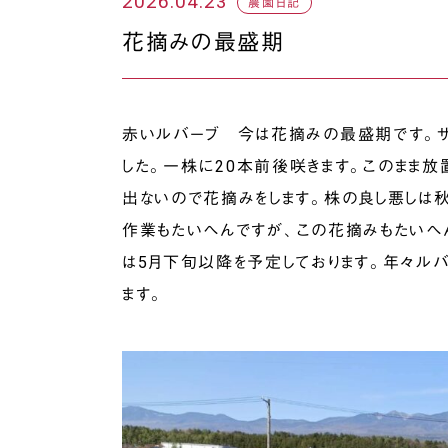
2026.04.23
農園日記
花摘みの最盛期
赤いルバーブ 今は花摘みの最盛期です
。
した
。
一株に20本前後咲きます
。
このまま放
出ないので花摘みをします
。
株の良し悪しは
作業もたいへんですが
、
この花摘みもたいへ
は5月下旬以降を予定しております
。
年々ルバ
ます
。